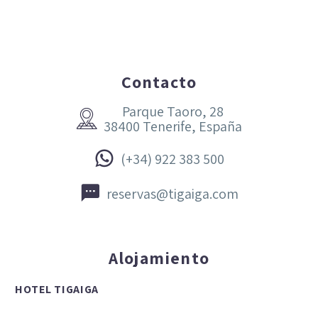
Contacto
Parque Taoro, 28


38400 Tenerife, España


(+34) 922 383 500


reservas@tigaiga.com
Alojamiento
HOTEL TIGAIGA