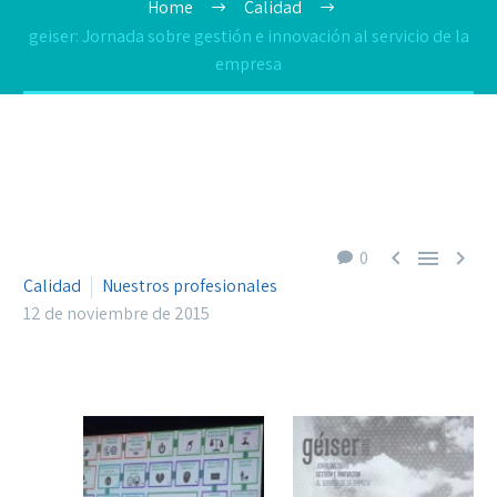
Home
Calidad
geiser: Jornada sobre gestión e innovación al servicio de la
empresa



0
Calidad
Nuestros profesionales
12 de noviembre de 2015