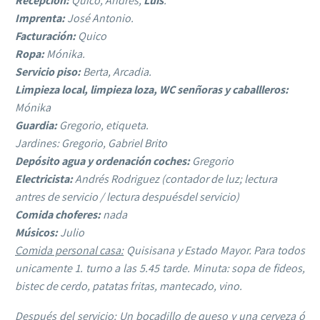
Recepción:
Quico, Andrés,
Luis
.
Imprenta:
José Antonio.
Facturación:
Quico
Ropa:
Mónika.
Servicio piso:
Berta, Arcadia.
Limpieza local, limpieza loza, WC senñoras y caballleros:
Mónika
Guardia:
Gregorio, etiqueta.
Jardines: Gregorio, Gabriel Brito
Depósito agua y ordenación coches:
Gregorio
Electricista:
Andrés Rodriguez (contador de luz; lectura
antres de servicio / lectura despuésdel servicio)
Comida choferes:
nada
Músicos:
Julio
Comida personal casa:
Quisisana y Estado Mayor. Para todos
unicamente 1. turno a las 5.45 tarde. Minuta: sopa de fideos,
bistec de cerdo, patatas fritas, mantecado, vino.
Después del servicio:
Un bocadillo de queso y una cerveza ó