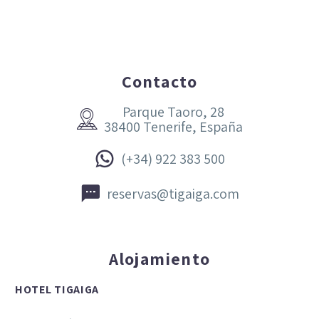
Contacto
Parque Taoro, 28


38400 Tenerife, España


(+34) 922 383 500


reservas@tigaiga.com
Alojamiento
HOTEL TIGAIGA