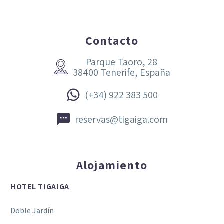
Contacto
Parque Taoro, 28


38400 Tenerife, España


(+34) 922 383 500


reservas@tigaiga.com
Alojamiento
HOTEL TIGAIGA
Doble Jardín