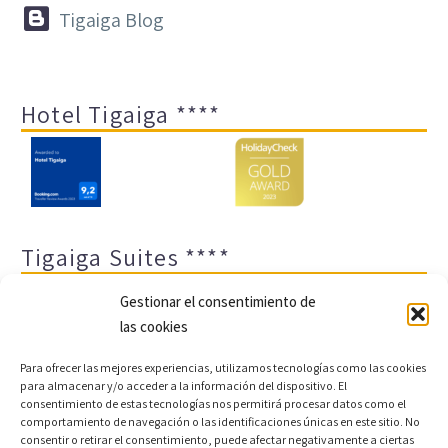


Tigaiga Blog
Hotel Tigaiga ****
Tigaiga Suites ****
Gestionar el consentimiento de
las cookies
Para ofrecer las mejores experiencias, utilizamos tecnologías como las cookies
para almacenar y/o acceder a la información del dispositivo. El
consentimiento de estas tecnologías nos permitirá procesar datos como el
comportamiento de navegación o las identificaciones únicas en este sitio. No
Aviso legal y política de privacidad
Transparencia
consentir o retirar el consentimiento, puede afectar negativamente a ciertas