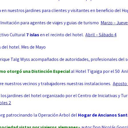
 en nuestros jardines para clientes y visitantes en beneficio del Ho
.
Invitación para agentes de viajes y guias de turismo
Marzo – Jueve
ctivo Cultural
7 islas
en el recinto del hotel.
Abril – Sábado 4
s del hotel. Mes de Mayo
rique Talg Wyss acompañados de autoridades, profesionales del s
ismo
otorgó una
Distinción Especial
al Hotel Tigaiga por el 50 An
re nuestros vecinos y trabajadores nuestras instalaciones.
Agosto 
 los jardines del hotel organizado por el Centro de Iniciativas y T
oles 2
org
patrocinando la Operación Arbol del
Hogar de Ancianos Sant
sociedad vistas por viajeros alemanes»
autor Don Nicolás Gonz