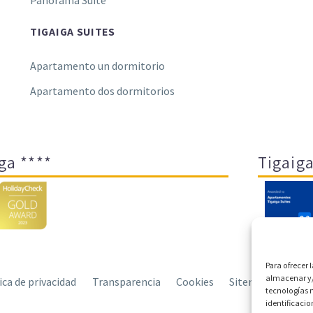
Panorama Suite
TIGAIGA SUITES
Apartamento un dormitorio
Apartamento dos dormitorios
ga ****
Tigaiga
Para ofrecer 
almacenar y/
tica de privacidad
Transparencia
Cookies
Sitemap
Polít
tecnologías 
identificacio