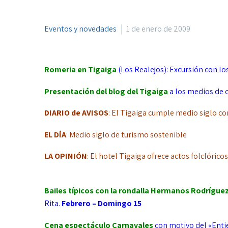
Eventos y novedades
1 de enero de 2009
Romeria en Tigaiga
(Los Realejos): Excursión con los
Presentación del
b
log del Tigaiga
a los medios de 
DIARIO de AVISOS
: El Tigaiga cumple medio siglo c
EL DÍA
: Medio siglo de turismo sostenible
LA OPINIÓN
: El hotel Tigaiga ofrece actos folclóric
Bailes típicos con la rondalla
Hermanos Rodríguez 
Rita.
Febrero – Domingo 15
Cena espectáculo
Carnavales
con motivo del «Enti