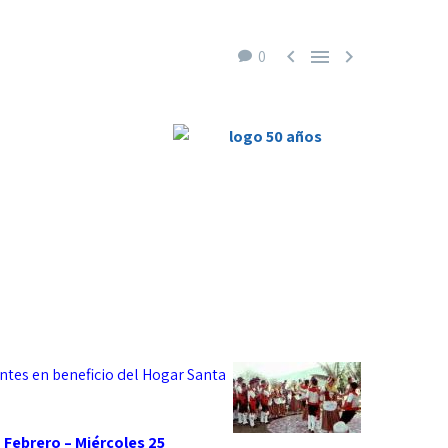



0
tantes en beneficio del Hogar Santa
.
Febrero – Miércoles 25