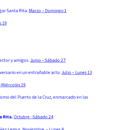
gar Santa Rita.
Marzo – Domingo 1
s 19
ector y amigos.
Junio – Sábado 27
iversario en un entrañable acto.
Julio – Lunes 13
-Miércoles 19
urismo del Puerto de la Cruz, enmarcado en las
a Rita.
Octubre -Sábado 24
ález Lemus.
Noviembre – Lunes 9