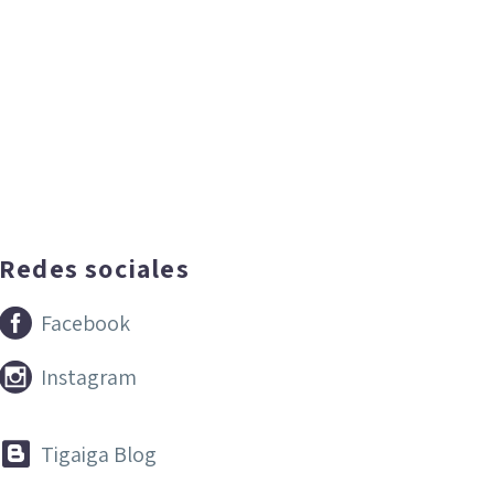
Redes sociales


Facebook


Instagram


Tigaiga Blog