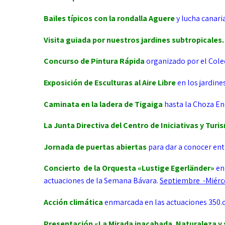
Bailes típicos con la rondalla
Aguere
y lucha canaria
Visita guiada por nuestros jardines subtropicales
Concurso de
Pintura Rápida
organizado por el Cole
Exposición de Esculturas al Aire Libre
en los jardine
Caminata
en la ladera de Tigaiga
hasta la Choza En
La Junta Directiva del
Centro de Iniciativas y Tur
Jornada de puertas abiertas
para dar a conocer ent
Concierto de la Orquesta «Lustige Egerländer»
en
actuaciones de la Semana Bávara.
Septiembre -Miérc
Acción climática
enmarcada en las actuaciones 350.
Presentación «La Mirada inacabada. Naturaleza y 