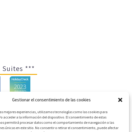
 Suites ***
Gestionar el consentimiento de las cookies
las mejores experiencias, utilizamos tecnologías como las cookies para
o acceder a la información del dispositivo. El consentimiento de estas
ica de cookies (UE)
nos permitirá procesar datos como el comportamiento de navegación o las
nes únicas en este sitio. No consentir o retirar el consentimiento, puede afectar