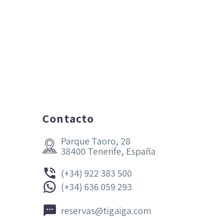
Contacto
Parque Taoro, 28


38400 Tenerife, España


(+34) 922 383 500


(+34) 636 059 293


reservas@tigaiga.com