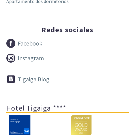
Apartamento dos dormitorios
Redes sociales


Facebook


Instagram


Tigaiga Blog
Hotel Tigaiga ****