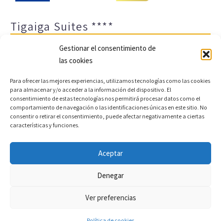
Tigaiga Suites ****
Gestionar el consentimiento de
las cookies
Para ofrecer las mejores experiencias, utilizamos tecnologías como las cookies
para almacenar y/o acceder a la información del dispositivo. El
consentimiento de estas tecnologías nos permitirá procesar datos como el
comportamiento de navegación o las identificaciones únicas en este sitio. No
Aviso legal y política de privacidad
Transparencia
consentir o retirar el consentimiento, puede afectar negativamente a ciertas
características y funciones.
Cookies
Sitemap
Política de cookies (UE)
Aceptar
Copyright © 2022 |
Desarrollo web y motor de reservas
Denegar
Conectatec
Ver preferencias
Política de cookies