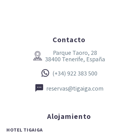
Contacto
Parque Taoro, 28


38400 Tenerife, España


(+34) 922 383 500


reservas@tigaiga.com
Alojamiento
HOTEL TIGAIGA