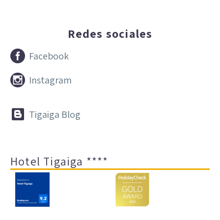
Redes sociales


Facebook


Instagram


Tigaiga Blog
Hotel Tigaiga ****