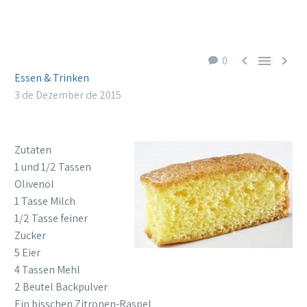



0
Essen & Trinken
3 de Dezember de 2015
Zutaten
1 und 1/2 Tassen
Olivenöl
1 Tasse Milch
1/2 Tasse feiner
Zucker
5 Eier
4 Tassen Mehl
2 Beutel Backpulver
Ein bisschen Zitronen-Raspel