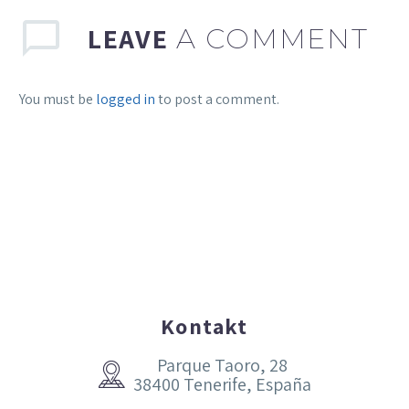
LEAVE
A COMMENT
You must be
logged in
to post a comment.
Kontakt
Parque Taoro, 28


38400 Tenerife, España