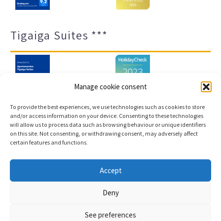
Tigaiga Suites ***
Manage cookie consent
To provide the best experiences, we use technologies such as cookies to store
and/or access information on your device. Consenting to these technologies
will allow us to process data such as browsing behaviour or unique identifiers
Impressum und Datenschutz
Transparenz-Portal
on this site. Not consenting, or withdrawing consent, may adversely affect
certain features and functions.
Cookies
Sitemap
Accept
Copyright © 2023 |
Webentwicklung und
Deny
Buchungsmaschine Conectatec
See preferences