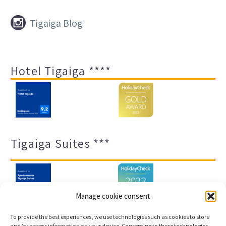


Tigaiga Blog
Hotel Tigaiga ****
Tigaiga Suites ***
Manage cookie consent
To provide the best experiences, we use technologies such as cookies to store
and/or access information on your device. Consenting to these technologies