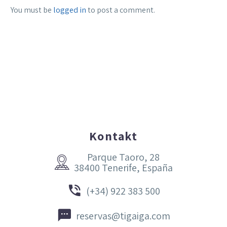
You must be
logged in
to post a comment.
Kontakt
Parque Taoro, 28


38400 Tenerife, España


(+34) 922 383 500


reservas@tigaiga.com