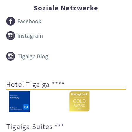
Soziale Netzwerke


Facebook


Instagram


Tigaiga Blog
Hotel Tigaiga ****
Tigaiga Suites ***