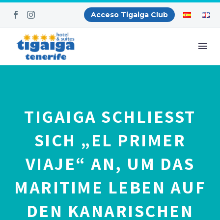
Acceso Tigaiga Club
TIGAIGA SCHLIESST S
ICH „EL PRIMER V
IAJE“ AN, UM DAS M
ARITIME LEBEN AUF D
EN KANARISCHEN I