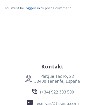
You must be
logged in
to post a comment.
Kontakt
Parque Taoro, 28


38400 Tenerife, España


(+34) 922 383 500


reservas@tigaiga.com