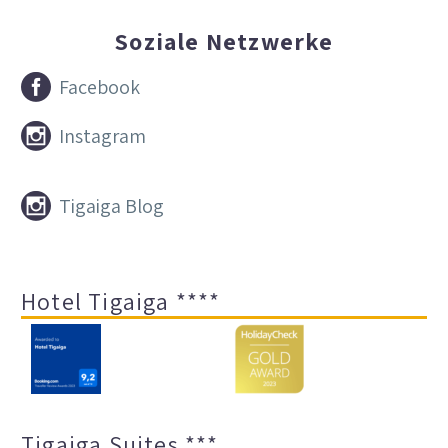
Soziale Netzwerke


Facebook


Instagram


Tigaiga Blog
Hotel Tigaiga ****
Tigaiga Suites ***