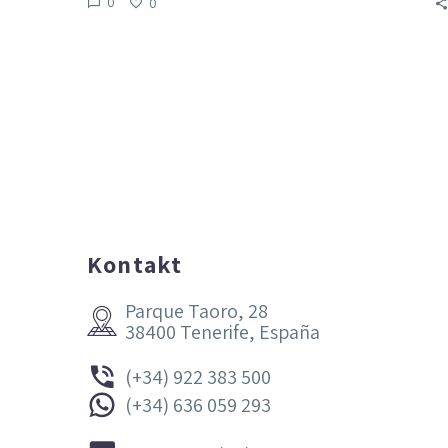
0
0
Kontakt
Parque Taoro, 28


38400 Tenerife, España


(+34) 922 383 500


(+34) 636 059 293