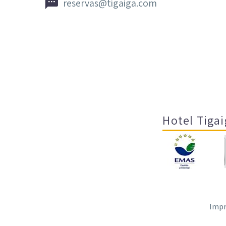


reservas@tigaiga.com
Hotel Tigai
Impr