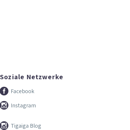
Soziale Netzwerke


Facebook


Instagram


Tigaiga Blog