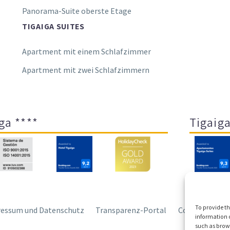
Panorama-Suite oberste Etage
TIGAIGA SUITES
Apartment mit einem Schlafzimmer
Apartment mit zwei Schlafzimmern
ga ****
Tigaiga
To provide th
essum und Datenschutz
Transparenz-Portal
Cookies
Sit
information o
such as brows