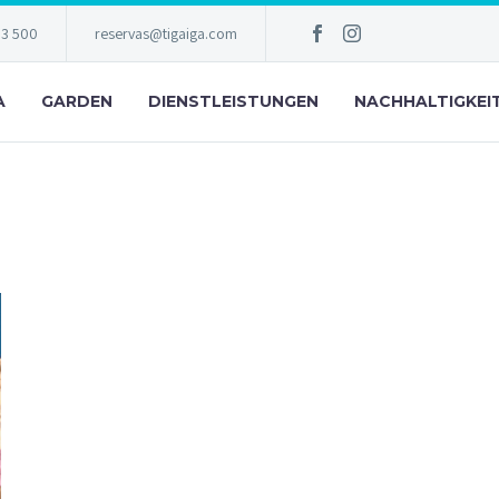
83 500
reservas@tigaiga.com
A
GARDEN
DIENSTLEISTUNGEN
NACHHALTIGKEI