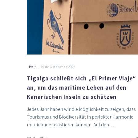
um
das
maritime
Leben
auf
den
Kanarischen
Inseln
zu
-
By it
19 de Oktober de 2023
schützen
Tigaiga schließt sich „El Primer Viaje“
an, um das maritime Leben auf den
Kanarischen Inseln zu schützen
Jedes Jahr haben wir die Möglichkeit zu zeigen, dass
Tourismus und Biodiversität in perfekter Harmonie
miteinander existieren können. Auf den…