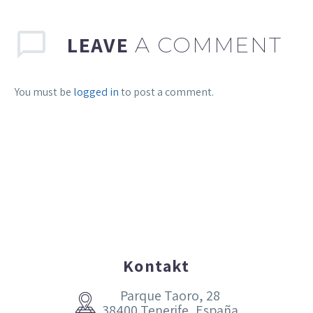
LEAVE
A COMMENT
You must be
logged in
to post a comment.
Kontakt
Parque Taoro, 28


38400 Tenerife, España