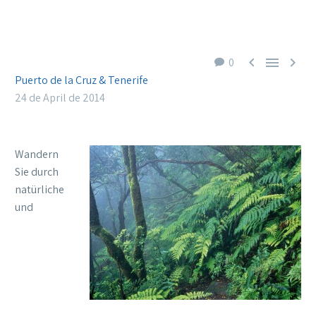



0
Puerto de la Cruz & Tenerife
24 de April de 2014
Wandern
Sie durch
natürliche
und