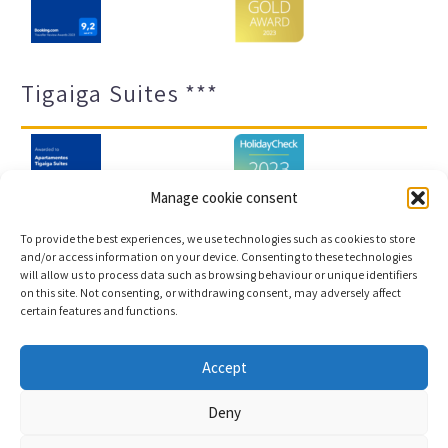
Tigaiga Suites ***
Manage cookie consent
To provide the best experiences, we use technologies such as cookies to store
and/or access information on your device. Consenting to these technologies
will allow us to process data such as browsing behaviour or unique identifiers
Impressum und Datenschutz
Transparenz-Portal
on this site. Not consenting, or withdrawing consent, may adversely affect
certain features and functions.
Cookies
Sitemap
Accept
Copyright © 2023 |
Webentwicklung und
Deny
Buchungsmaschine Conectatec