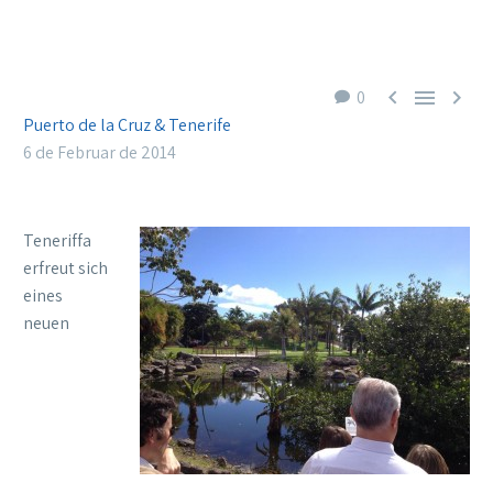



0
Puerto de la Cruz & Tenerife
6 de Februar de 2014
Teneriffa
erfreut sich
eines
neuen