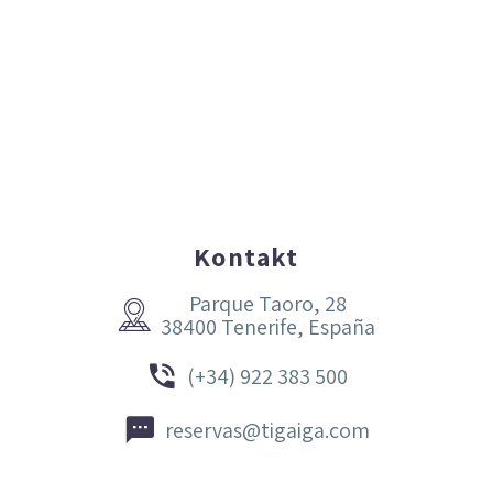
Kontakt
Parque Taoro, 28


38400 Tenerife, España


(+34) 922 383 500


reservas@tigaiga.com