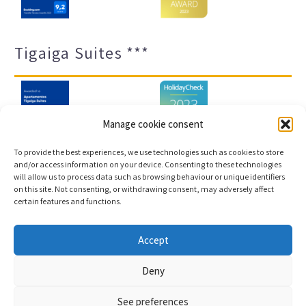
Tigaiga Suites ***
Manage cookie consent
To provide the best experiences, we use technologies such as cookies to store
and/or access information on your device. Consenting to these technologies
will allow us to process data such as browsing behaviour or unique identifiers
Impressum und Datenschutz
Transparenz-Portal
on this site. Not consenting, or withdrawing consent, may adversely affect
certain features and functions.
Cookies
Sitemap
Accept
Copyright © 2023 |
Webentwicklung und
Deny
Buchungsmaschine Conectatec
See preferences