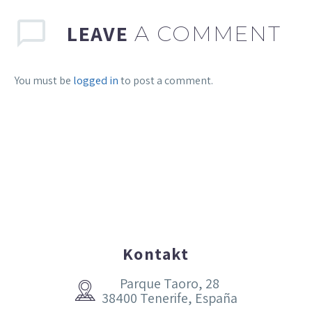
LEAVE
A COMMENT
You must be
logged in
to post a comment.
Kontakt
Parque Taoro, 28


38400 Tenerife, España