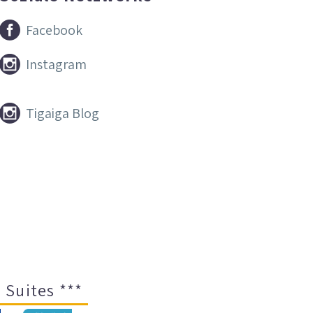


Facebook


Instagram


Tigaiga Blog
 Suites ***