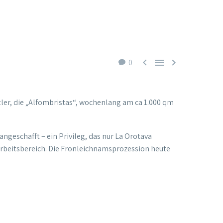



0
tler, die „Alfombristas“, wochenlang am ca 1.000 qm
ngeschafft – ein Privileg, das nur La Orotava
Arbeitsbereich. Die Fronleichnamsprozession heute