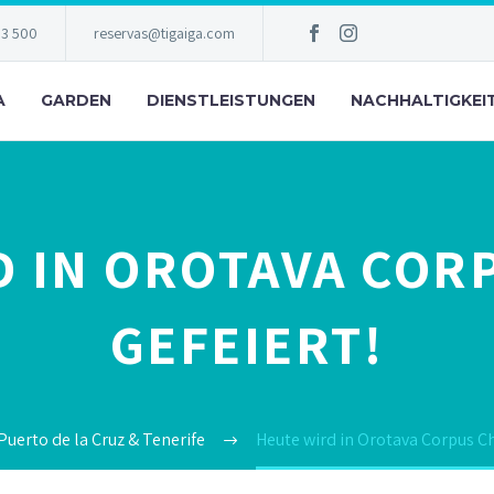
83 500
reservas@tigaiga.com
A
GARDEN
DIENSTLEISTUNGEN
NACHHALTIGKEI
 IN OROTAVA COR
GEFEIERT!
Puerto de la Cruz & Tenerife
Heute wird in Orotava Corpus Chr