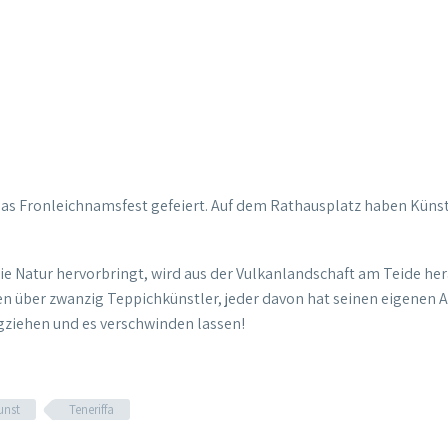
, das Fronleichnamsfest gefeiert. Auf dem Rathausplatz haben Küns
e Natur hervorbringt, wird aus der Vulkanlandschaft am Teide hera
n über zwanzig Teppichkünstler, jeder davon hat seinen eigenen 
gziehen und es verschwinden lassen!
unst
Teneriffa