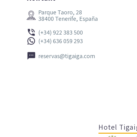
Parque Taoro, 28


38400 Tenerife, España


(+34) 922 383 500


(+34) 636 059 293


reservas@tigaiga.com
Hotel Tigai