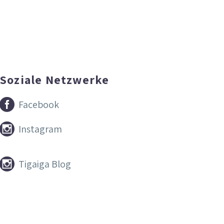
Soziale Netzwerke


Facebook


Instagram


Tigaiga Blog