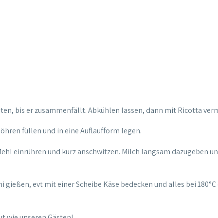
raten, bis er zusammenfällt. Abkühlen lassen, dann mit Ricotta ve
Röhren füllen und in eine Auflaufform legen.
ehl einrühren und kurz anschwitzen. Milch langsam dazugeben und s
 gießen, evt mit einer Scheibe Käse bedecken und alles bei 180°C 
ut wie unseren Gästen!