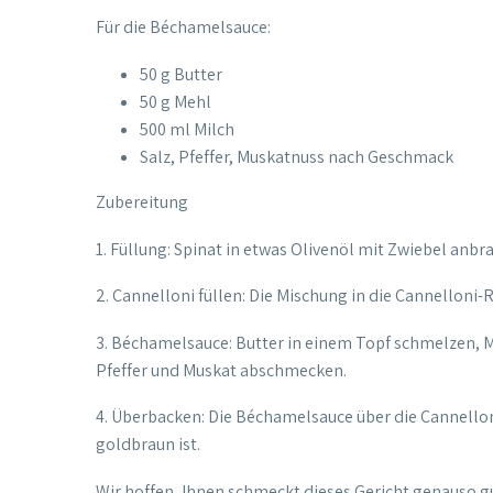
Für die Béchamelsauce:
50 g Butter
50 g Mehl
500 ml Milch
Salz, Pfeffer, Muskatnuss nach Geschmack
Zubereitung
1. Füllung: Spinat in etwas Olivenöl mit Zwiebel anb
2. Cannelloni füllen: Die Mischung in die Cannelloni-
3. Béchamelsauce: Butter in einem Topf schmelzen, M
Pfeffer und Muskat abschmecken.
4. Überbacken: Die Béchamelsauce über die Cannelloni
goldbraun ist.
Wir hoffen, Ihnen schmeckt dieses Gericht genauso g