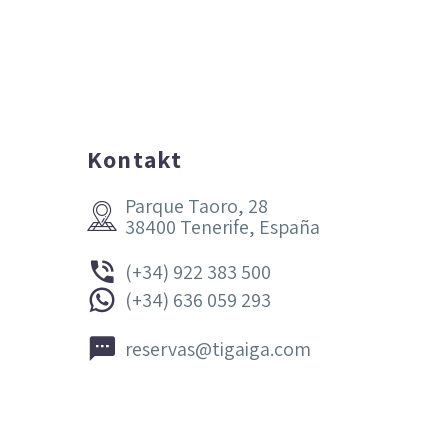
Kontakt
Parque Taoro, 28


38400 Tenerife, España


(+34) 922 383 500


(+34) 636 059 293


reservas@tigaiga.com