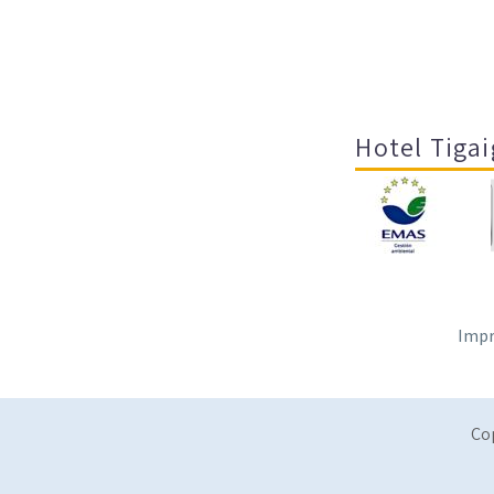
Hotel Tigai
Impr
Co