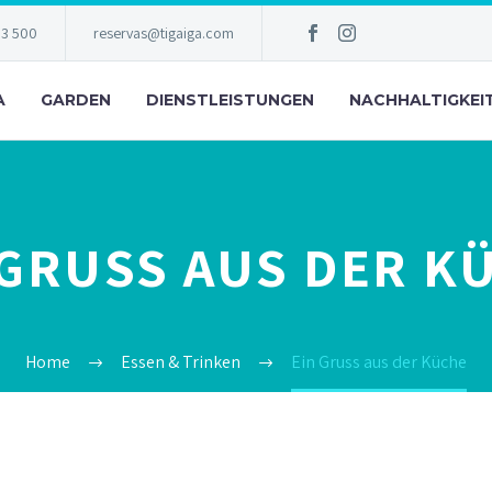
83 500
reservas@tigaiga.com
A
GARDEN
DIENSTLEISTUNGEN
NACHHALTIGKEI
 GRUSS AUS DER K
Home
Essen & Trinken
Ein Gruss aus der Küche