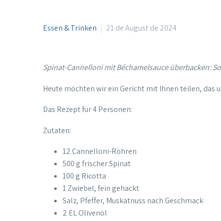
Essen & Trinken
21 de August de 2024
Spinat-Cannelloni mit Béchamelsauce überbacken: So 
Heute möchten wir ein Gericht mit Ihnen teilen, das 
Das Rezept für 4 Personen:
Zutaten:
12 Cannelloni-Röhren
500 g frischer Spinat
100 g Ricotta
1 Zwiebel, fein gehackt
Salz, Pfeffer, Muskatnuss nach Geschmack
2 EL Olivenöl