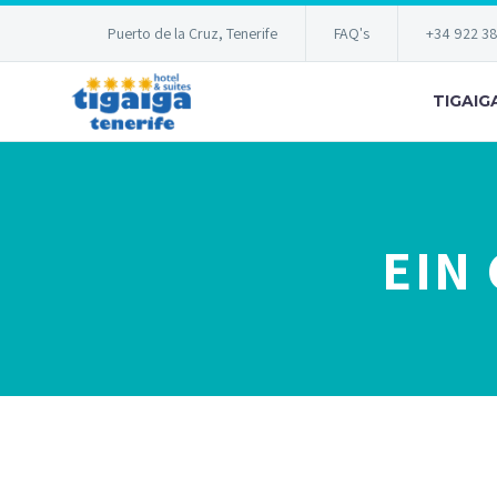
Puerto de la Cruz, Tenerife
FAQ's
+34 922 3
TIGAIG
EIN