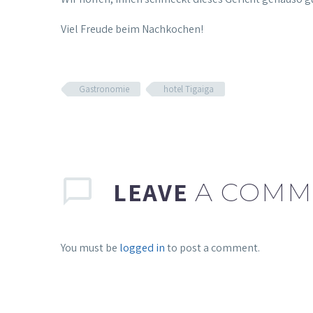
Viel Freude beim Nachkochen!
Gastronomie
hotel Tigaiga
LEAVE
A COMM
You must be
logged in
to post a comment.