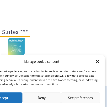
 Suites ***
Manage cookie consent
e best experiences, we use technologies such as cookies to store and/or access
emap
n your device. Consenting to these technologies will allow us to process data
ing behaviour or unique identifiers on this site. Not consenting, or withdrawing
adversely affect certain features and functions.
tec
ccept
Deny
See preferences