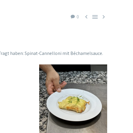



0
gefragt haben: Spinat-Cannelloni mit Béchamelsauce.