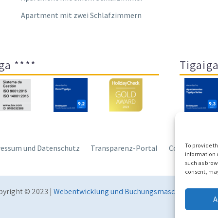
Apartment mit zwei Schlafzimmern
ga ****
Tigaiga
To provide th
essum und Datenschutz
Transparenz-Portal
Cookies
Sit
information o
such as brows
consent, may 
pyright © 2023 |
Webentwicklung und Buchungsmaschine Conecta
A