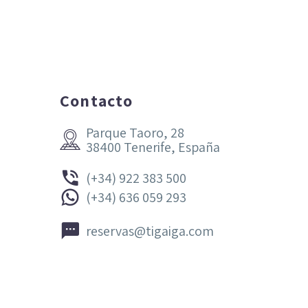
Contacto
Parque Taoro, 28


38400 Tenerife, España


(+34) 922 383 500


(+34) 636 059 293


reservas@tigaiga.com