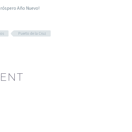
próspero Año Nuevo!
ios
Puerto de la Cruz
ENT