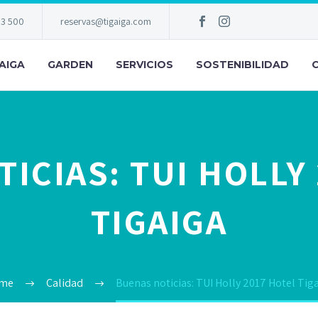
83 500
reservas@tigaiga.com
AIGA
GARDEN
SERVICIOS
SOSTENIBILIDAD
ICIAS: TUI HOLLY
TIGAIGA
me
Calidad
Buenas noticias: TUI Holly 2017 Hotel Tig