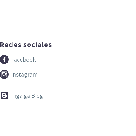
Redes sociales


Facebook


Instagram


Tigaiga Blog