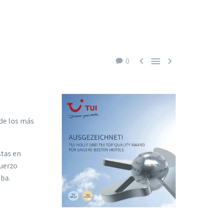



0
 de los más
stas en
fuerzo
aba.