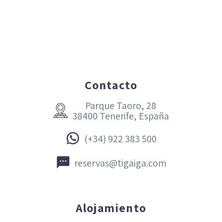
Contacto
Parque Taoro, 28


38400 Tenerife, España


(+34) 922 383 500


reservas@tigaiga.com
Alojamiento