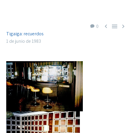



0
Tigaiga: recuerdos
1 de junio de 1983