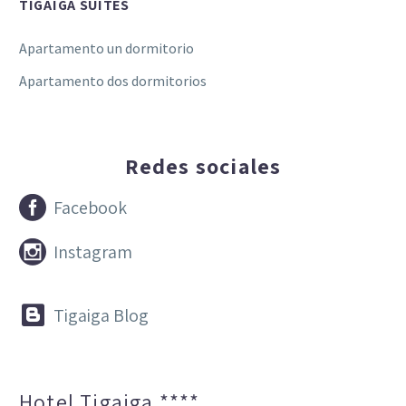
TIGAIGA SUITES
Apartamento un dormitorio
Apartamento dos dormitorios
Redes sociales


Facebook


Instagram


Tigaiga Blog
Hotel Tigaiga ****