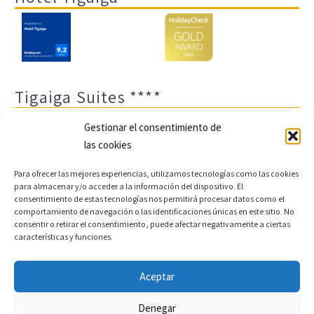
Tigaiga Suites ****
Gestionar el consentimiento de
las cookies
Para ofrecer las mejores experiencias, utilizamos tecnologías como las cookies
para almacenar y/o acceder a la información del dispositivo. El
consentimiento de estas tecnologías nos permitirá procesar datos como el
comportamiento de navegación o las identificaciones únicas en este sitio. No
Aviso legal y política de privacidad
Transparencia
consentir o retirar el consentimiento, puede afectar negativamente a ciertas
características y funciones.
Cookies
Sitemap
Política de cookies (UE)
Aceptar
Copyright © 2022 |
Desarrollo web y motor de reservas
Denegar