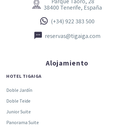
Parque Taoro, 28


38400 Tenerife, España


(+34) 922 383 500


reservas@tigaiga.com
Alojamiento
HOTEL TIGAIGA
Doble Jardín
Doble Teide
Junior Suite
Panorama Suite