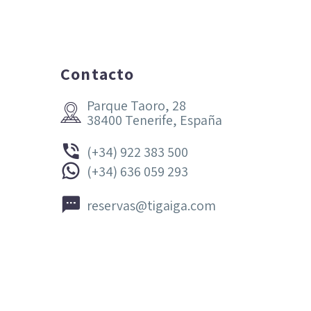
Contacto
Parque Taoro, 28


38400 Tenerife, España


(+34) 922 383 500


(+34) 636 059 293


reservas@tigaiga.com