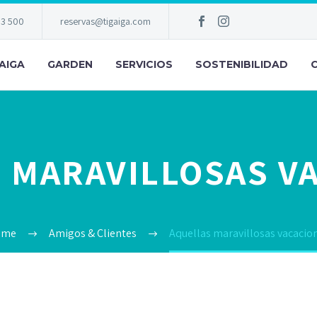
83 500
reservas@tigaiga.com
AIGA
GARDEN
SERVICIOS
SOSTENIBILIDAD
 MARAVILLOSAS V
ome
Amigos & Clientes
Aquellas maravillosas vacacio