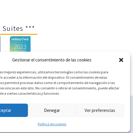
 Suites ***
Gestionar el consentimiento de las cookies
las mejores experiencias, utilizamos tecnologías como las cookies para
o acceder a la información del dispositivo. El consentimiento de estas
ica de cookies (UE)
nos permitirá procesar datos como el comportamiento de navegación o las
nes únicas en este sitio. No consentir o retirar el consentimiento, puede afectar
 a ciertas características y funciones.
c
ceptar
Denegar
Ver preferencias
Política de cookies