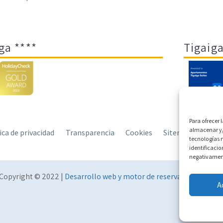
ga ****
Tigaiga
Para ofrecer 
almacenar y/
tica de privacidad
Transparencia
Cookies
Sitemap
Polít
tecnologías 
identificacio
negativamente
Copyright © 2022 |
Desarrollo web y motor de reservas Conectate
A