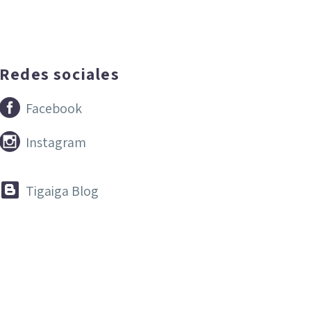
Redes sociales


Facebook


Instagram


Tigaiga Blog