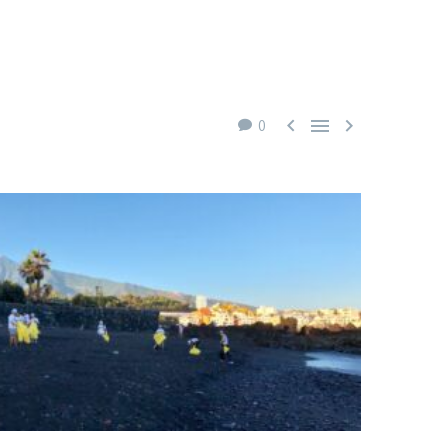



0