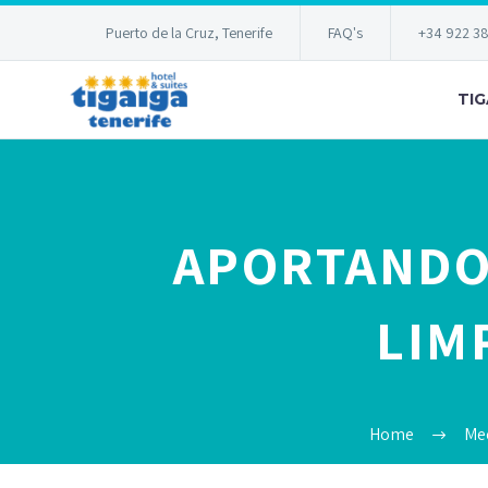
Puerto de la Cruz, Tenerife
FAQ's
+34 922 3
TIG
APORTANDO
LIM
Home
Me