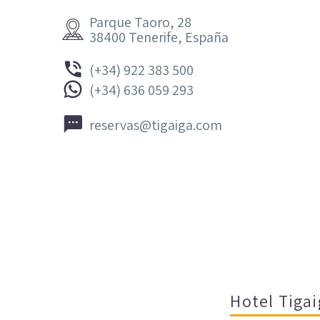
Parque Taoro, 28


38400 Tenerife, España


(+34) 922 383 500


(+34) 636 059 293


reservas@tigaiga.com
Hotel Tigai