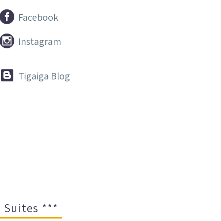


Facebook


Instagram


Tigaiga Blog
 Suites ***