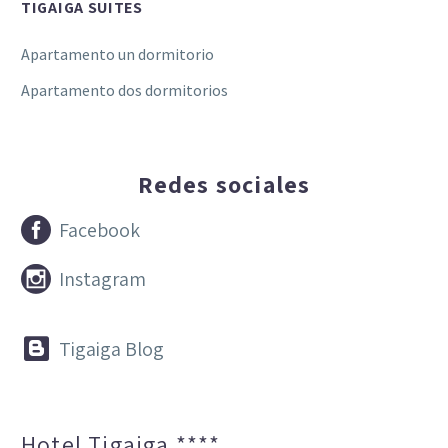
TIGAIGA SUITES
Apartamento un dormitorio
Apartamento dos dormitorios
Redes sociales


Facebook


Instagram


Tigaiga Blog
Hotel Tigaiga ****