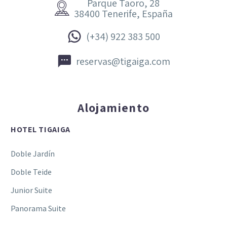
Parque Taoro, 28


38400 Tenerife, España


(+34) 922 383 500


reservas@tigaiga.com
Alojamiento
HOTEL TIGAIGA
Doble Jardín
Doble Teide
Junior Suite
Panorama Suite