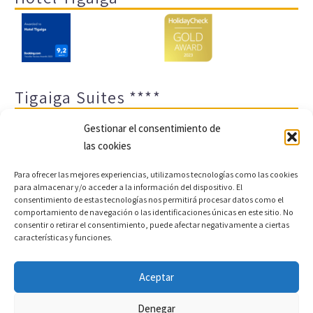
Tigaiga Suites ****
Gestionar el consentimiento de
las cookies
Para ofrecer las mejores experiencias, utilizamos tecnologías como las cookies
para almacenar y/o acceder a la información del dispositivo. El
consentimiento de estas tecnologías nos permitirá procesar datos como el
comportamiento de navegación o las identificaciones únicas en este sitio. No
Aviso legal y política de privacidad
Transparencia
consentir o retirar el consentimiento, puede afectar negativamente a ciertas
características y funciones.
Cookies
Sitemap
Política de cookies (UE)
Aceptar
Copyright © 2022 |
Desarrollo web y motor de reservas
Denegar