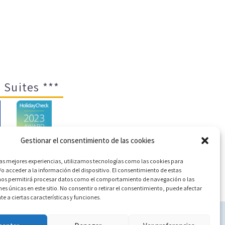
 Suites ***
Gestionar el consentimiento de las cookies
las mejores experiencias, utilizamos tecnologías como las cookies para
o acceder a la información del dispositivo. El consentimiento de estas
ica de cookies (UE)
nos permitirá procesar datos como el comportamiento de navegación o las
nes únicas en este sitio. No consentir o retirar el consentimiento, puede afectar
 a ciertas características y funciones.
c