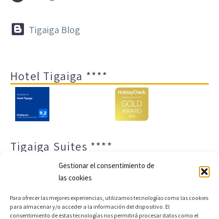


Tigaiga Blog
Hotel Tigaiga ****
Tigaiga Suites ****
Gestionar el consentimiento de
las cookies
Para ofrecer las mejores experiencias, utilizamos tecnologías como las cookies
para almacenar y/o acceder a la información del dispositivo. El
consentimiento de estas tecnologías nos permitirá procesar datos como el