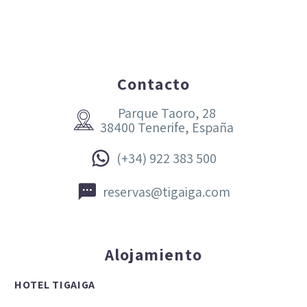
Contacto
Parque Taoro, 28


38400 Tenerife, España


(+34) 922 383 500


reservas@tigaiga.com
Alojamiento
HOTEL TIGAIGA