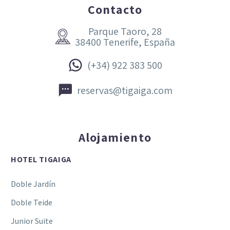
Contacto
Parque Taoro, 28


38400 Tenerife, España


(+34) 922 383 500


reservas@tigaiga.com
Alojamiento
HOTEL TIGAIGA
Doble Jardín
Doble Teide
Junior Suite