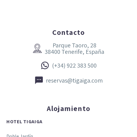
Contacto
Parque Taoro, 28


38400 Tenerife, España


(+34) 922 383 500


reservas@tigaiga.com
Alojamiento
HOTEL TIGAIGA
Doble Jardín