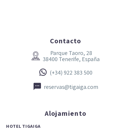
Contacto
Parque Taoro, 28


38400 Tenerife, España


(+34) 922 383 500


reservas@tigaiga.com
Alojamiento
HOTEL TIGAIGA