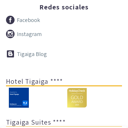
Redes sociales


Facebook


Instagram


Tigaiga Blog
Hotel Tigaiga ****
Tigaiga Suites ****