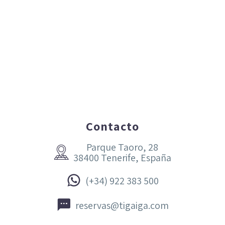
Contacto
Parque Taoro, 28


38400 Tenerife, España


(+34) 922 383 500


reservas@tigaiga.com