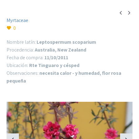


Myrtaceae
0
Nombre latín:
Leptospermum scoparium
Procedencia:
Australia, New Zealand
Fecha de compra:
11/10/2011
Ubicación:
Rte Tinguaro y césped
Observaciones:
necesita calor - y humedad, flor rosa
pequeña