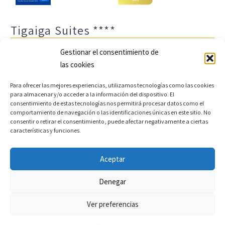
Tigaiga Suites ****
Gestionar el consentimiento de
las cookies
Para ofrecer las mejores experiencias, utilizamos tecnologías como las cookies
para almacenar y/o acceder a la información del dispositivo. El
consentimiento de estas tecnologías nos permitirá procesar datos como el
comportamiento de navegación o las identificaciones únicas en este sitio. No
Aviso legal y política de privacidad
Transparencia
consentir o retirar el consentimiento, puede afectar negativamente a ciertas
características y funciones.
Cookies
Sitemap
Política de cookies (UE)
Aceptar
Copyright © 2022 |
Desarrollo web y motor de reservas
Denegar
Conectatec
Ver preferencias