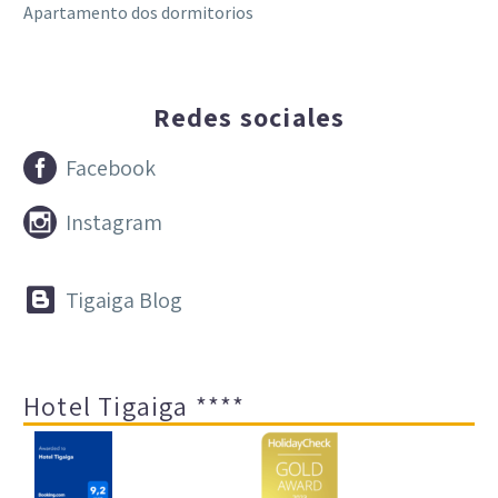
Apartamento dos dormitorios
Redes sociales


Facebook


Instagram


Tigaiga Blog
Hotel Tigaiga ****