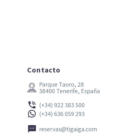
Contacto
Parque Taoro, 28


38400 Tenerife, España


(+34) 922 383 500


(+34) 636 059 293


reservas@tigaiga.com