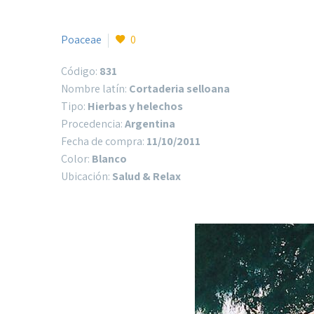
Poaceae
0
Código:
831
Nombre latín:
Cortaderia selloana
Tipo:
Hierbas y helechos
Procedencia:
Argentina
Fecha de compra:
11/10/2011
Color:
Blanco
Ubicación:
Salud & Relax