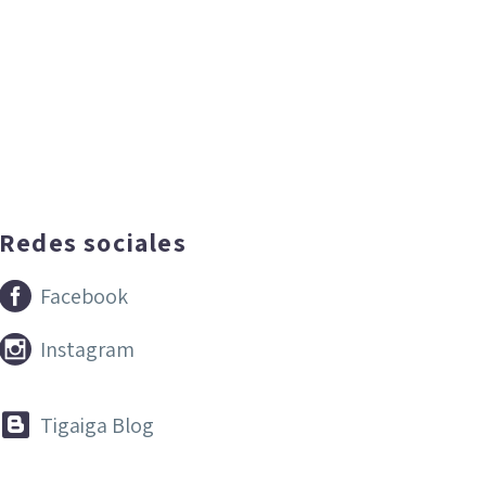
Redes sociales


Facebook


Instagram


Tigaiga Blog