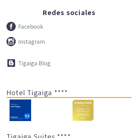
Redes sociales


Facebook


Instagram


Tigaiga Blog
Hotel Tigaiga ****
Tigaiga Suites ****