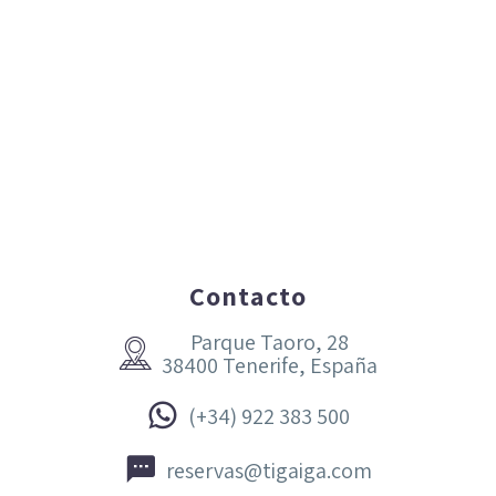
Contacto
Parque Taoro, 28


38400 Tenerife, España


(+34) 922 383 500


reservas@tigaiga.com