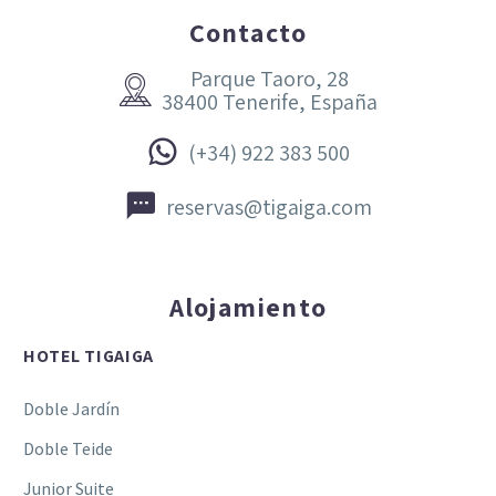
Contacto
Parque Taoro, 28


38400 Tenerife, España


(+34) 922 383 500


reservas@tigaiga.com
Alojamiento
HOTEL TIGAIGA
Doble Jardín
Doble Teide
Junior Suite