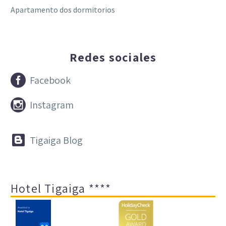
Apartamento dos dormitorios
Redes sociales


Facebook


Instagram


Tigaiga Blog
Hotel Tigaiga ****