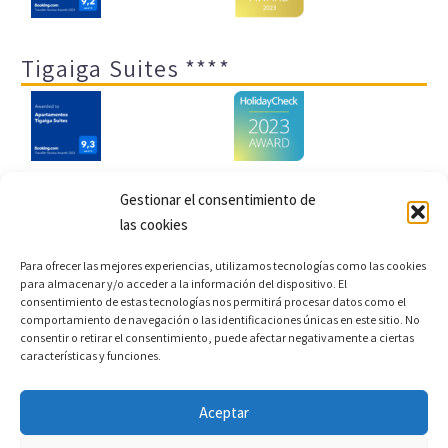
Tigaiga Suites ****
Gestionar el consentimiento de
las cookies
Aviso legal y política de privacidad
Transparencia
Para ofrecer las mejores experiencias, utilizamos tecnologías como las cookies
Cookies
Sitemap
Política de cookies (UE)
para almacenar y/o acceder a la información del dispositivo. El
consentimiento de estas tecnologías nos permitirá procesar datos como el
comportamiento de navegación o las identificaciones únicas en este sitio. No
consentir o retirar el consentimiento, puede afectar negativamente a ciertas
características y funciones.
Copyright © 2022 |
Desarrollo web y motor de reservas
Conectatec
Aceptar