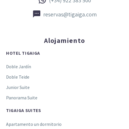


(+34) 922 383 500


reservas@tigaiga.com
Alojamiento
HOTEL TIGAIGA
Doble Jardín
Doble Teide
Junior Suite
Panorama Suite
TIGAIGA SUITES
Apartamento un dormitorio