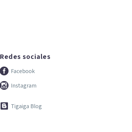
Redes sociales


Facebook


Instagram


Tigaiga Blog