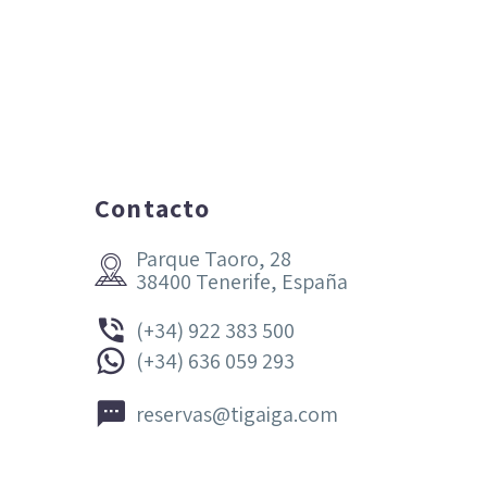
Contacto
Parque Taoro, 28


38400 Tenerife, España


(+34) 922 383 500


(+34) 636 059 293


reservas@tigaiga.com