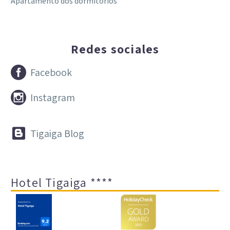
Apartamento dos dormitorios
Redes sociales


Facebook


Instagram


Tigaiga Blog
Hotel Tigaiga ****