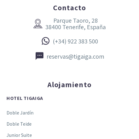
Contacto
Parque Taoro, 28


38400 Tenerife, España


(+34) 922 383 500


reservas@tigaiga.com
Alojamiento
HOTEL TIGAIGA
Doble Jardín
Doble Teide
Junior Suite