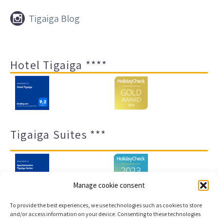


Tigaiga Blog
Hotel Tigaiga ****
Tigaiga Suites ***
Manage cookie consent
To provide the best experiences, we use technologies such as cookies to store
and/or access information on your device. Consenting to these technologies