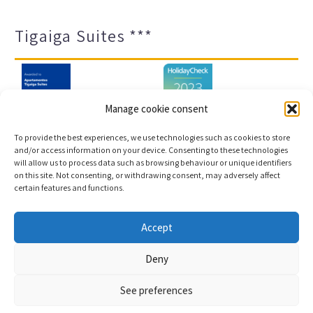
Tigaiga Suites ***
Manage cookie consent
To provide the best experiences, we use technologies such as cookies to store
and/or access information on your device. Consenting to these technologies
will allow us to process data such as browsing behaviour or unique identifiers
Impressum und Datenschutz
Transparenz-Portal
on this site. Not consenting, or withdrawing consent, may adversely affect
certain features and functions.
Cookies
Sitemap
Accept
Copyright © 2023 |
Webentwicklung und
Deny
Buchungsmaschine Conectatec
See preferences