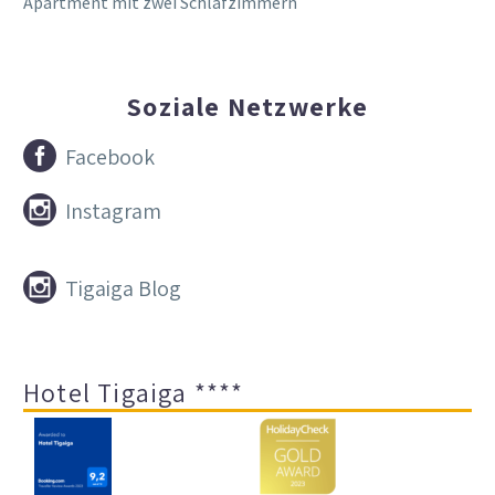
Apartment mit zwei Schlafzimmern
Soziale Netzwerke


Facebook


Instagram


Tigaiga Blog
Hotel Tigaiga ****