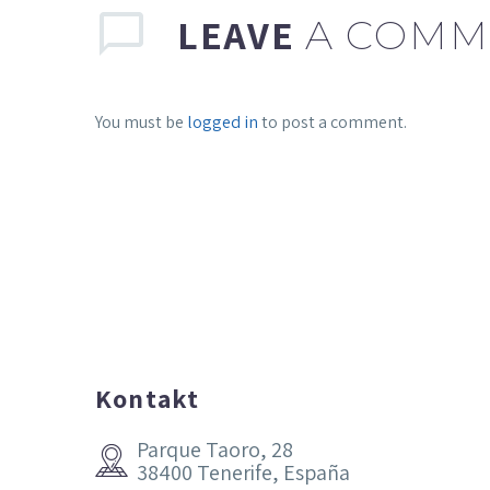
LEAVE
A COMM
You must be
logged in
to post a comment.
Kontakt
Parque Taoro, 28


38400 Tenerife, España