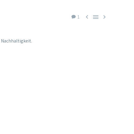



1
 Nachhaltigkeit.