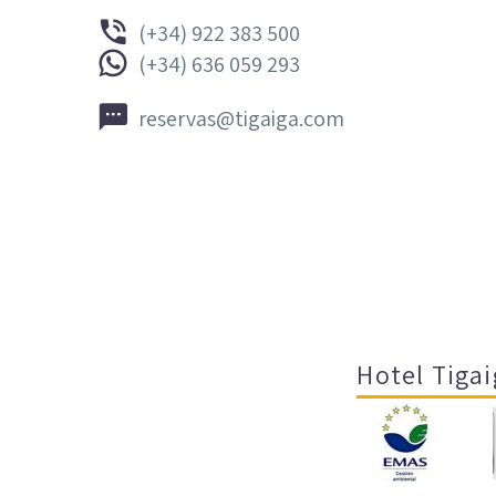


(+34) 922 383 500


(+34) 636 059 293


reservas@tigaiga.com
Hotel Tigai