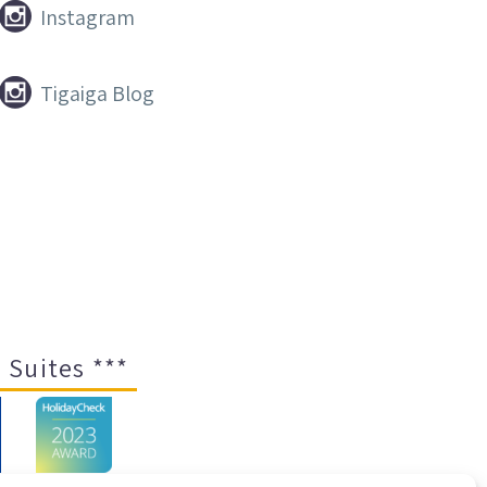


Instagram


Tigaiga Blog
 Suites ***