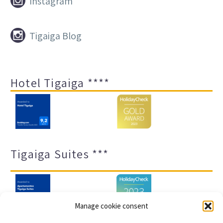


Instagram


Tigaiga Blog
Hotel Tigaiga ****
Tigaiga Suites ***
Manage cookie consent