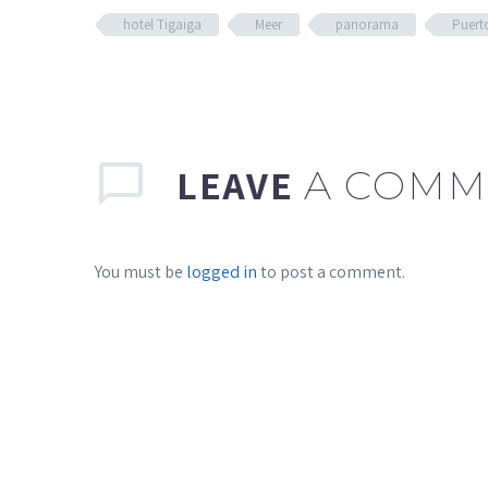
hotel Tigaiga
Meer
panorama
Puert
LEAVE
A COMM
You must be
logged in
to post a comment.