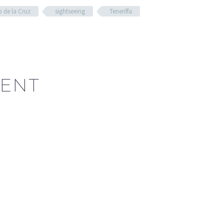
o de la Cruz
sightseeing
Teneriffa
ENT