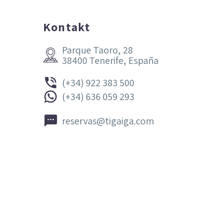
Kontakt
Parque Taoro, 28


38400 Tenerife, España


(+34) 922 383 500


(+34) 636 059 293


reservas@tigaiga.com