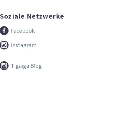
Soziale Netzwerke


Facebook


Instagram


Tigaiga Blog