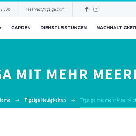
83 500
reservas@tigaiga.com
A
GARDEN
DIENSTLEISTUNGEN
NACHHALTIGKEI
GA MIT MEHR MEER
Home
Tigaiga Neuigkeiten
Tigaiga mit mehr Meerblic