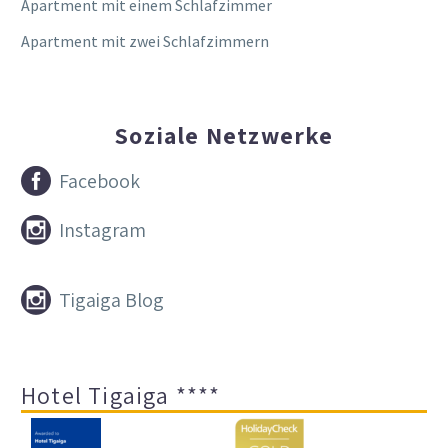
Apartment mit einem Schlafzimmer
Apartment mit zwei Schlafzimmern
Soziale Netzwerke


Facebook


Instagram


Tigaiga Blog
Hotel Tigaiga ****