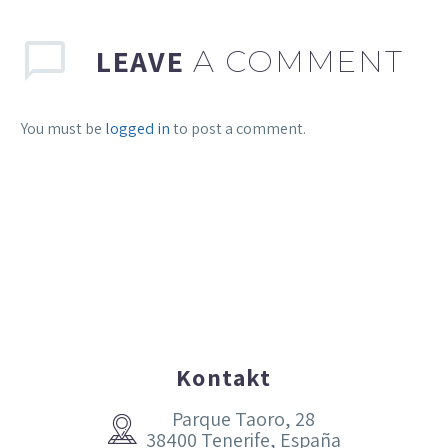
LEAVE
A COMMENT
You must be
logged in
to post a comment.
Kontakt
Parque Taoro, 28


38400 Tenerife, España