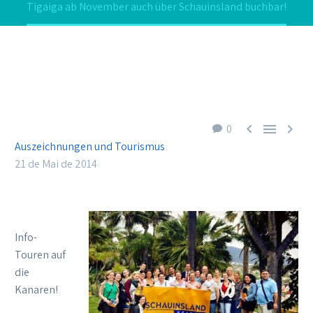
Tigaiga ab November auch über Schauinsland buchbar!



0
Auszeichnungen und Tourismus
21 de Mai de 2014
Info-
Touren auf
die
Kanaren!