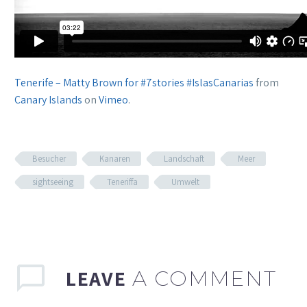
Tenerife – Matty Brown for #7stories #IslasCanarias
from
Canary Islands
on
Vimeo
.
Besucher
Kanaren
Landschaft
Meer
sightseeing
Teneriffa
Umwelt
LEAVE
A COMMENT