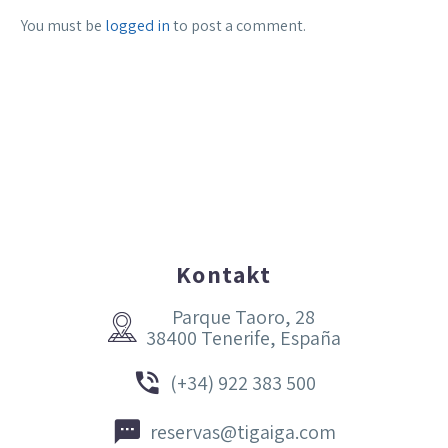
You must be
logged in
to post a comment.
Kontakt
Parque Taoro, 28


38400 Tenerife, España


(+34) 922 383 500


reservas@tigaiga.com