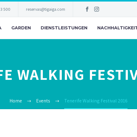
83 500
reservas@tigaiga.com
A
GARDEN
DIENSTLEISTUNGEN
NACHHALTIGKEI
FE WALKING FESTIV
Home
Events
Tenerife Walking Festival 2016