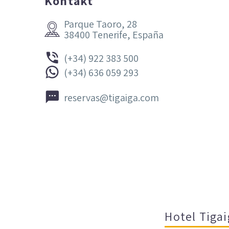
Kontakt
Parque Taoro, 28


38400 Tenerife, España


(+34) 922 383 500


(+34) 636 059 293


reservas@tigaiga.com
Hotel Tigai