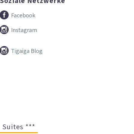
Soziale Netzwerke


Facebook


Instagram


Tigaiga Blog
 Suites ***