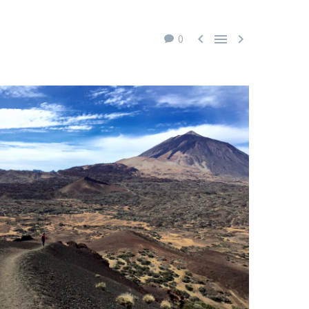



0