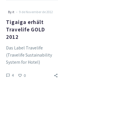
-
By it
9 de November de 2012
Tigaiga erhält
Travelife GOLD
2012
Das Label Travelife
(Travelife Sustainability
System for Hotel)
bewertet Hotels in den
4
0
Urlaubszielregionen. Ziel
von Travelife ist es, die
ökologische…