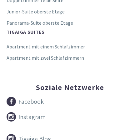
Doppelzimmer Teide Seite
Junior-Suite oberste Etage
Panorama-Suite oberste Etage
TIGAIGA SUITES
Apartment mit einem Schlafzimmer
Apartment mit zwei Schlafzimmern
Soziale Netzwerke


Facebook


Instagram


Tigaiga Blog