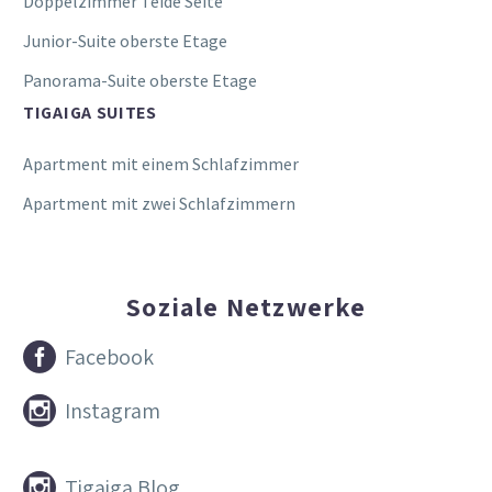
Doppelzimmer Teide Seite
Junior-Suite oberste Etage
Panorama-Suite oberste Etage
TIGAIGA SUITES
Apartment mit einem Schlafzimmer
Apartment mit zwei Schlafzimmern
Soziale Netzwerke


Facebook


Instagram


Tigaiga Blog