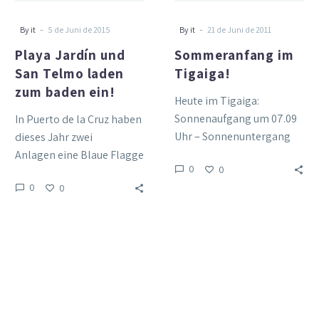
baden
ein!
-
-
By it
5 de Juni de 2015
By it
21 de Juni de 2011
Playa Jardín und
Sommeranfang im
San Telmo laden
Tigaiga!
zum baden ein!
Heute im Tigaiga:
Sonnenaufgang um 07.09
In Puerto de la Cruz haben
Uhr – Sonnenuntergang
dieses Jahr zwei
um 21.06 Uhr. Das sind
Anlagen eine Blaue Flagge
0
0
praktisch 14 Stunden
verliehen bekommen! Der
0
0
Sonnenlicht, fast drei…
schwarze Sandstrand
Playa Jardín und…