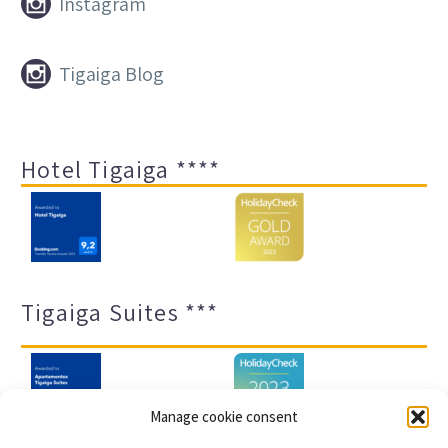


Instagram


Tigaiga Blog
Hotel Tigaiga ****
Tigaiga Suites ***
Manage cookie consent