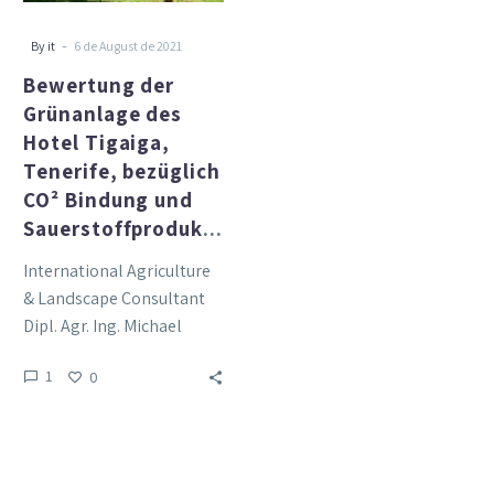
bezüglich
CO²
-
By it
6 de August de 2021
Bindung
Bewertung der
und
Grünanlage des
Sauerstoffproduktion
Hotel Tigaiga,
Tenerife, bezüglich
CO² Bindung und
Sauerstoffproduktion
International Agriculture
& Landscape Consultant
Dipl. Agr. Ing. Michael
Frings Einleitung
1
0
„Klimawandel“ – Gibt es
ihn? Und wenn nicht?
EGAL!…