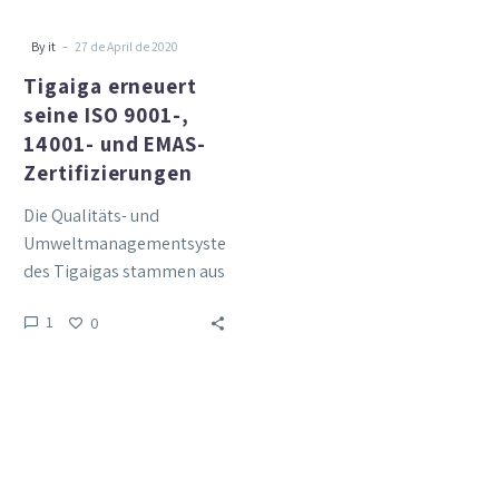
EMAS-
Zertifizierungen
-
By it
27 de April de 2020
Tigaiga erneuert
seine ISO 9001-,
14001- und EMAS-
Zertifizierungen
Die Qualitäts- und
Umweltmanagementsysteme
des Tigaigas stammen aus
dem Jahr 1995 (spanische
1
0
Hotelzertifizierung Q) bzw.
2002. Derzeit alles
digitalisiert, greifen…