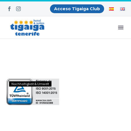
Acceso Tigaiga Club
Tigaiga
Nachhaltigkeit & Umwelt
erneuert
seine
ISO
9001-,
14001-
und