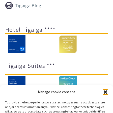


Tigaiga Blog
Hotel Tigaiga ****
Tigaiga Suites ***
Manage cookie consent
To provide the best experiences, we use technologies such as cookies to store
and/or access information on your device. Consenting to these technologies
will allow us to process data such as browsing behaviour or unique identifiers
Impressum und Datenschutz
Transparenz-Portal